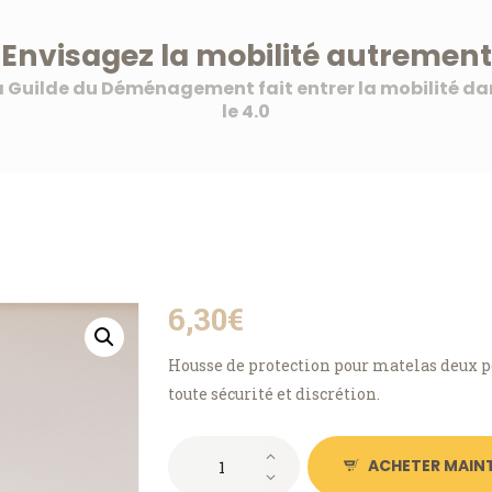
Envisagez la mobilité autrement
La Guilde du Déménagement
a Guilde du Déménagement fait entrer la mobilité da
Une nouvelle vision de la mobilité
le 4.0
ACCUEIL
À PROPOS
NOS SERVICES
6
,30
€
NOS OFFRES AUX
Housse de protection pour matelas deux p
toute sécurité et discrétion.
PROFESSIONNELS
quantité
MON COMPTE
ACHETER MAIN
de