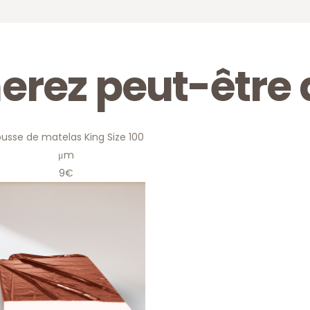
erez peut-être 
usse de matelas King Size 100
ousse de matelas King Size
μm
100 μm
9€
9
,00
€