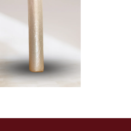
8
,90
€