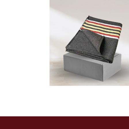
9
,00
€