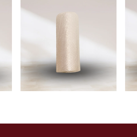
5
,90
€