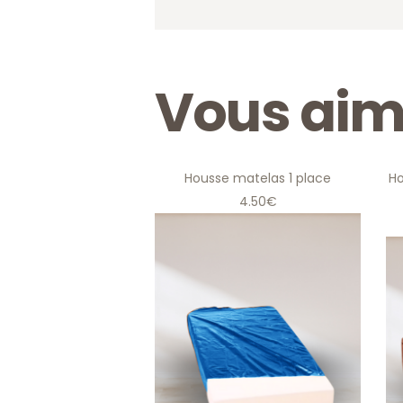
Vous aim
Housse matelas 1 place
Ho
H
Housse matelas 1 place
4.50€
4
,50
€