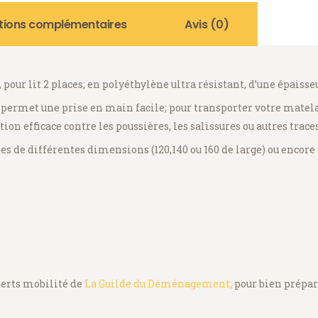
tions complémentaires
Avis (0)
pour lit 2 places; en polyéthylène ultra résistant, d’une épaisse
 permet une prise en main facile; pour transporter votre matelas
n efficace contre les poussières, les salissures ou autres traces
les de différentes dimensions (120,140 ou 160 de large) ou encore l
perts mobilité de
La Guilde du Déménagement;
pour bien prépar