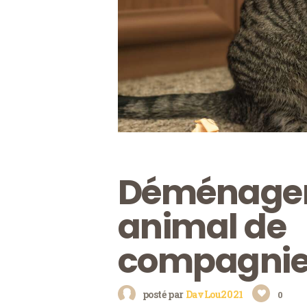
Déménager
animal de
compagni
posté par
DavLou2021
0