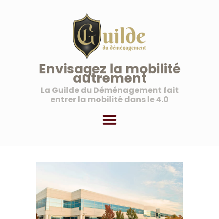
La Guilde du Déménagement
Une nouvelle vision de la mobilité
ACCUEIL
Envisagez la mobilité
autrement
À PROPOS
La Guilde du Déménagement fait
NOS SERVICES
entrer la mobilité dans le 4.0
NOS OFFRES AUX
PROFESSIONNELS
MON COMPTE
PANIER
BLOG