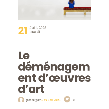
21
Juil, 2026
mardi
Le
déménagem
ent d’œuvres
d’art
posté par
DavLou2021
0