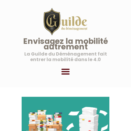
La Guilde du Déménagement
Une nouvelle vision de la mobilité
ACCUEIL
Envisagez la mobilité
autrement
À PROPOS
La Guilde du Déménagement fait
NOS SERVICES
entrer la mobilité dans le 4.0
NOS OFFRES AUX
PROFESSIONNELS
MON COMPTE
PANIER
BLOG