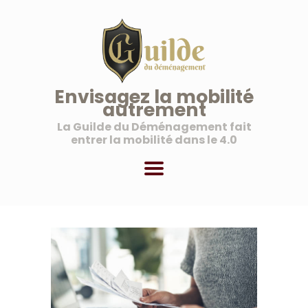
La Guilde du Déménagement
Une nouvelle vision de la mobilité
ACCUEIL
Envisagez la mobilité
autrement
À PROPOS
La Guilde du Déménagement fait
NOS SERVICES
entrer la mobilité dans le 4.0
NOS OFFRES AUX
PROFESSIONNELS
MON COMPTE
PANIER
BLOG