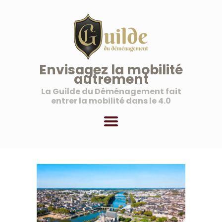
La Guilde du Déménagement
Une nouvelle vision de la mobilité
ACCUEIL
Envisagez la mobilité
autrement
À PROPOS
La Guilde du Déménagement fait
NOS SERVICES
entrer la mobilité dans le 4.0
NOS OFFRES AUX
PROFESSIONNELS
MON COMPTE
PANIER
BLOG