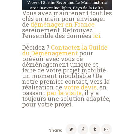
View of Sarthe River and Le Mans historic
area in evening lights, Pays de la Loire,
Vous avez maintenant tout les
France.
clés en main pour envisager
de
déménager en France
sereinement. Retrouvez
l’ensemble des données
ici
.
Décidez ?
Contactez la Guilde
du Déménagement
pour
prévoir avec vous ce
déménagement unique et
faire de votre projet mobilité
un moment inoubliable ! De
notre premier contact, vers la
réalisation de
votre devis
, en
passant
par la visite
, il y a
toujours une solution adaptée,
pour votre projet.
Share: