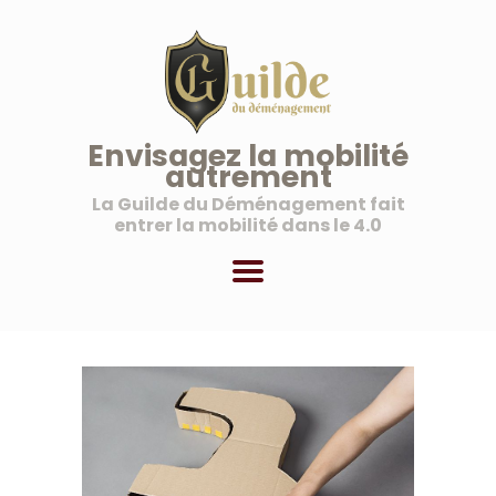
La Guilde du Déménagement
Une nouvelle vision de la mobilité
ACCUEIL
Envisagez la mobilité
autrement
À PROPOS
La Guilde du Déménagement fait
NOS SERVICES
entrer la mobilité dans le 4.0
NOS OFFRES AUX
PROFESSIONNELS
MON COMPTE
PANIER
BLOG